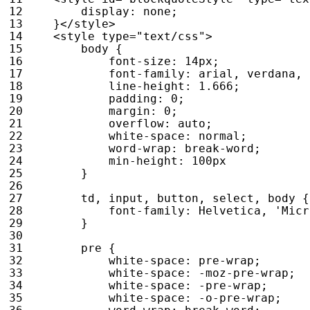
display
:
none
;
}</
style
>
<
style
type
=
"text/css"
>
body
{
font-size
:
14
px
;
font-family
:
arial
,
verdana
,
line-height
:
1.666
;
padding
:
0
;
margin
:
0
;
overflow
:
auto
;
white-space
:
normal
;
word-wrap
:
break-word
;
min-height
:
100
px
}
td
,
input
,
button
,
select
,
body
{
font-family
:
Helvetica
,
'Micr
}
pre
{
white-space
:
pre
-
wrap
;
white-space
:
-moz-
pre
-
wrap
;
white-space
:
-
pre
-
wrap
;
white-space
:
-o-
pre
-
wrap
;