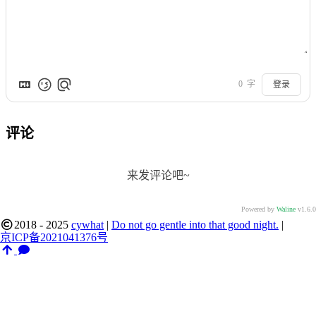
0
字
登录
评论
来发评论吧~
Powered by
Waline
v1.6.0
2018 - 2025
cywhat
|
Do not go gentle into that good night.
|
京ICP备2021041376号