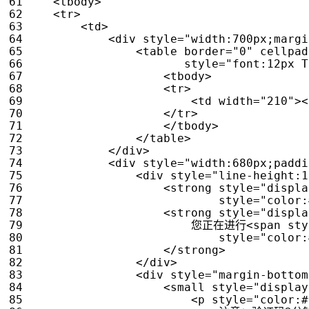
<
tbody
>
<
tr
>
<
td
>
<
div
style
=
"width:700px;margi
<
table
border
=
"0"
cellpad
style
=
"font:12px 
<
tbody
>
<
tr
>
<
td
width
=
"210"
><
</
tr
>
</
tbody
>
</
table
>
</
div
>
<
div
style
=
"width:680px;paddi
<
div
style
=
"line-height:1
<
strong
style
=
"displa
style
=
"color:
<
strong
style
=
"displa
                        您正在进行
<
span
sty
style
=
"color:
</
strong
>
</
div
>
<
div
style
=
"margin-bottom
<
small
style
=
"display
<
p
style
=
"color:#