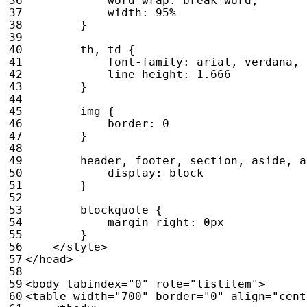
word-wrap
:
break-word
;
width
:
95
%
}
th
,
td
{
font-family
:
arial
,
verdana
,
line-height
:
1.666
}
img
{
border
:
0
}
header
,
footer
,
section
,
aside
,
a
display
:
block
}
blockquote
{
margin-right
:
0
px
}
</
style
>
</
head
>
<
body
tabindex
=
"0"
role
=
"listitem"
>
<
table
width
=
"700"
border
=
"0"
align
=
"cent