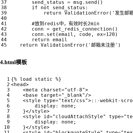
send_status
=
msg
.
send
()
if
not
send_status
:
return
ValidationError
(
'发生邮箱
#放到redis中，有效时长2min
conn
=
get_redis_connection
()
conn
.
set
(
email
,
code
,
ex
=
120
)
return
email
return
ValidationError
(
'邮箱未注册'
)
4.html模板
<
head
>
<
meta
charset
=
"utf-8"
>
<
base
target
=
"_blank"
/>
<
style
type
=
"text/css"
>::
-webkit-scro
display
:
none
;
}</
style
>
<
style
id
=
"cloudAttachStyle"
type
=
"te
display
:
none
;
}</
style
>
<
style
id
=
"blockquoteStyle"
type
=
"tex