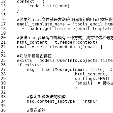
context
=
{
'code'
:
str
(
code
)
}
#这里的html文件就是发送验证码部分的html模板
email_template_name
=
'tools_email.htm
t
=
loader
.
get_template
(
email_template
#发送html验证码到邮箱有三种方式，我觉得这种最
html_content
=
t
.
render
(
context
)
email
=
self
.
cleaned_data
[
'email'
]
#判断邮箱是否存在
exists
=
models
.
UserInfo
.
objects
.
filte
if
exists
:
msg
=
EmailMessage
(
email_title
,
html_content
,
settings
.
EMAIL_
[
email
]
# 接收
)
#指定邮箱发送的类型
msg
.
content_subtype
=
'html'
#发送邮箱