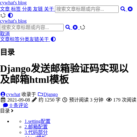
cywhat's blog
文章
标签
分类
友链
关于
cywhat's blog
取消
文章
标签
分类
友链
关于
目录
Django发送邮箱验证码实现以
及邮箱html模板
cywhat
收录于
Django
2021-09-08
约 1250 字
预计阅读 3 分钟
179
次阅读
0
条评论
目录
1.setting配置
2.邮箱配置
3.代码部分