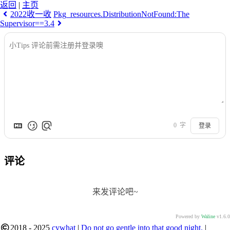
返回
|
主页
2022收一收
Pkg_resources.DistributionNotFound:The
Supervisor==3.4
0
字
登录
评论
来发评论吧~
Powered by
Waline
v1.6.0
2018 - 2025
cywhat
|
Do not go gentle into that good night.
|