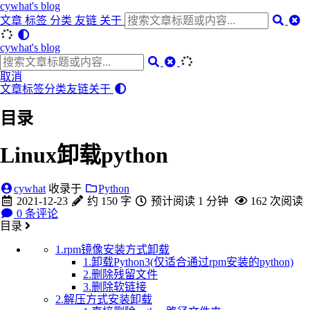
cywhat's blog
文章
标签
分类
友链
关于
cywhat's blog
取消
文章
标签
分类
友链
关于
目录
Linux卸载python
cywhat
收录于
Python
2021-12-23
约 150 字
预计阅读 1 分钟
162
次阅读
0
条评论
目录
1.rpm镜像安装方式卸载
1.卸载Python3(仅适合通过rpm安装的python)
2.删除残留文件
3.删除软链接
2.解压方式安装卸载