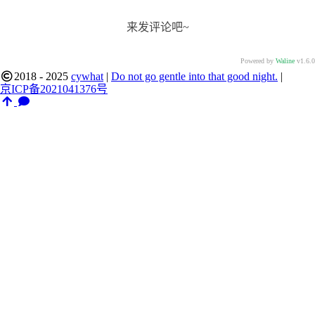
来发评论吧~
Powered by
Waline
v1.6.0
2018 - 2025
cywhat
|
Do not go gentle into that good night.
|
京ICP备2021041376号