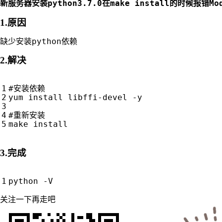
python3.7.0
make install
Mo
新服务器安装
在
的时候报错
1.原因
python
缺少安装
依赖
2.解决
#安装依赖
yum install libffi-devel -y 

#重新安装
3.完成
关注一下再走吧