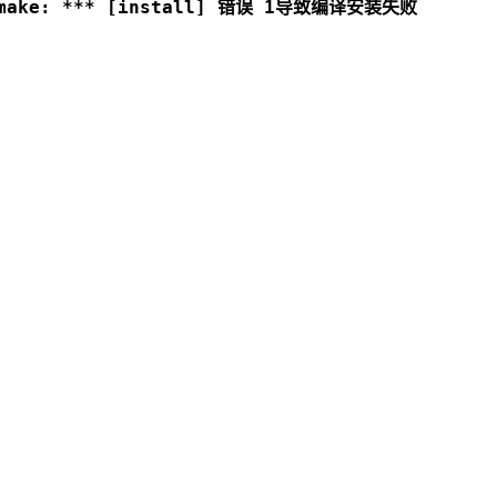
 make: *** [install] 错误 1
导致编译安装失败