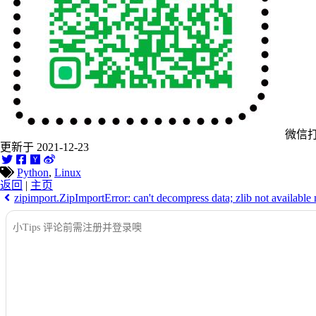
微信
更新于 2021-12-23
Python
,
Linux
返回
|
主页
zipimport.ZipImportError: can't decompress data; zlib not availabl