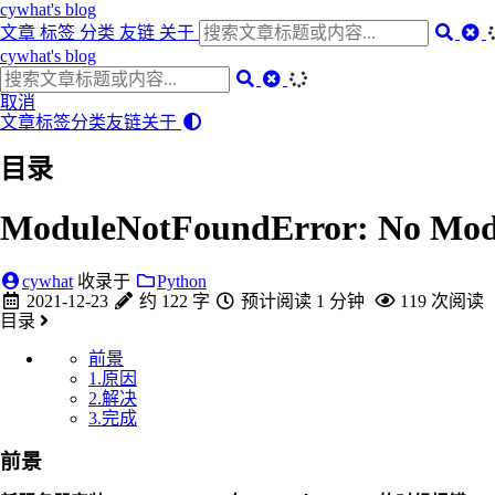
cywhat's blog
文章
标签
分类
友链
关于
cywhat's blog
取消
文章
标签
分类
友链
关于
目录
ModuleNotFoundError: No Modu
cywhat
收录于
Python
2021-12-23
约 122 字
预计阅读 1 分钟
119
次阅读
目录
前景
1.原因
2.解决
3.完成
前景