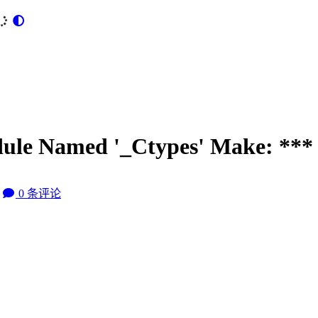
le Named '_Ctypes' Make: *** 
0
条评论