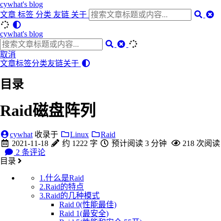
cywhat's blog
文章
标签
分类
友链
关于
cywhat's blog
取消
文章
标签
分类
友链
关于
目录
Raid磁盘阵列
cywhat
收录于
Linux
Raid
2021-11-18
约 1222 字
预计阅读 3 分钟
218
次阅读
2
条评论
目录
1.什么是Raid
2.Raid的特点
3.Raid的几种模式
Raid 0(性能最佳)
Raid 1(最安全)