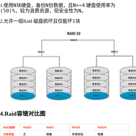
N
N
N>=4
1.使用
块硬盘，备份
份数据，且
硬盘使用率为
(50)%
N
，较为浪费资源，但安全性为
。
1
2.允许一组Raid 磁盘损坏且仅能坏
块
4.Raid容错对比图