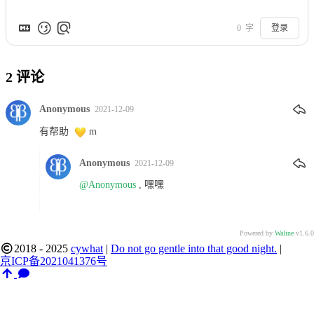
0
字
登录
2
评论
Anonymous
2021-12-09
有帮助
m
Anonymous
2021-12-09
@Anonymous
, 嘿嘿
Powered by
Waline
v1.6.0
2018 - 2025
cywhat
|
Do not go gentle into that good night.
|
京ICP备2021041376号