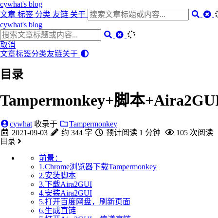
cywhat's blog
文章
标签
分类
友链
关于
cywhat's blog
取消
文章
标签
分类
友链
关于
目录
Tampermonkey+脚本+Air
cywhat
收录于
Tampermonkey
2021-09-03
约 344 字
预计阅读 1 分钟
105
次阅读
目录
前景：
1.Chrome浏览器下载Tampermonkey
2.安装脚本
3.下载Aira2GUI
4.安装Aira2GUI
5.打开百度网盘，刷新页面
6.生成直链