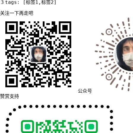
tags: 
[
标签1,标签2
]
关注一下再走吧
公众号
赞赏支持