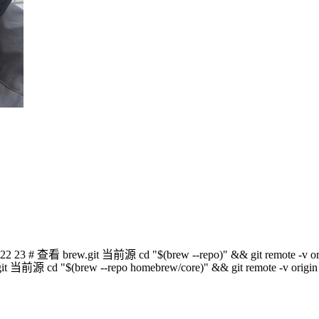
23 # 查看 brew.git 当前源 cd "$(brew --repo)" && git remote -v origin
t 当前源 cd "$(brew --repo homebrew/core)" && git remote -v origin h