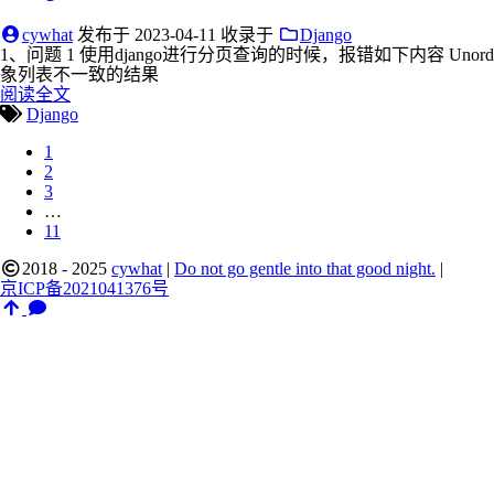
cywhat
发布于
2023-04-11
收录于
Django
1、问题 1 使用django进行分页查询的时候，报错如下内容 UnorderedObjectListW
象列表不一致的结果
阅读全文
Django
1
2
3
…
11
2018 - 2025
cywhat
|
Do not go gentle into that good night.
|
京ICP备2021041376号