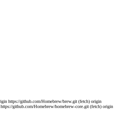
 https://github.com/Homebrew/brew.git (fetch) origin
ttps://github.com/Homebrew/homebrew-core.git (fetch) origin