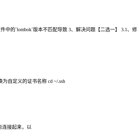
题原因 1 JDK和pom文件中的`lombok`版本不匹配导致 3、解决问题【二选一】 3.1、修
替换为自定义的证书名称 cd ~/.ssh
的节点连接起来，以