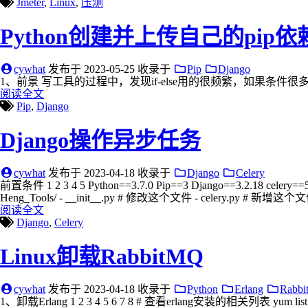
Jmeter
,
Linux
,
压测
Python创建并上传自己的pip依
cywhat
发布于
2023-05-25
收录于
Pip
Django
1、前景 写工具的过程中，发现if-else用的很频繁，如果条件很多
阅读全文
Pip
,
Django
Django操作异步任务
cywhat
发布于
2023-04-18
收录于
Django
Celery
前置条件 1 2 3 4 5 Python==3.7.0 Pip==3 Django==3.2.18 celery==5.2.
Heng_Tools/ - __init__.py # 修改这个文件 - celery.py # 新增这个文件 
阅读全文
Django
,
Celery
Linux卸载RabbitMQ
cywhat
发布于
2023-04-18
收录于
Python
Erlang
Rabb
1、卸载Erlang 1 2 3 4 5 6 7 8 # 查看erlang安装的相关列表 yum list|grep