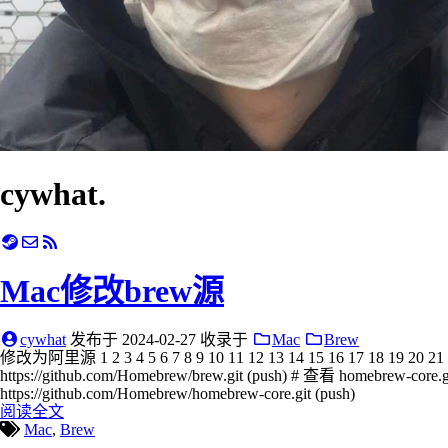
cywhat.
Mac修改brew源
cywhat
发布于
2024-02-27
收录于
Mac
Brew
修改为阿里源 1 2 3 4 5 6 7 8 9 10 11 12 13 14 15 16 17 18 19 20 21 22 
https://github.com/Homebrew/brew.git (push) # 查看 homebrew-core.gi
https://github.com/Homebrew/homebrew-core.git (push)
阅读全文
Mac
,
Brew