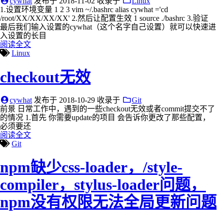
cywhat
发布于
2018-11-02
收录于
Linux
1.设置环境变量 1 2 3 vim ~/.bashrc alias cywhat ='cd
/root/XX/XX/XX/XX' 2.然后让配置生效 1 source ./bashrc 3.验证
最后我们输入设置的cywhat（这个名字自己设置）就可以快速进
入设置的长目
阅读全文
Linux
checkout无效
cywhat
发布于
2018-10-29
收录于
Git
前景 日常工作中，遇到的一些checkout无效或者commit提交不了
的情况 1.首先 你需要update的项目 会告诉你更改了那些配置，
必须要还
阅读全文
Git
npm缺少css-loader，/style-
compiler，stylus-loader问题，
npm没有权限无法全局更新问题