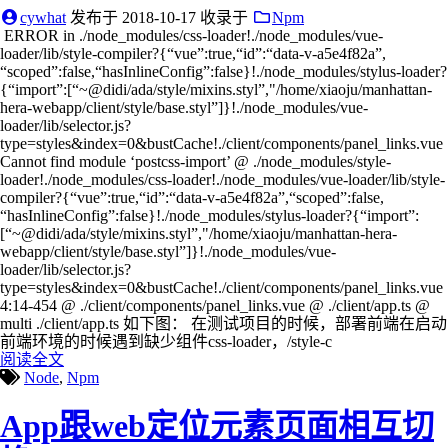
cywhat
发布于
2018-10-17
收录于
Npm
​ ERROR in ./node_modules/css-loader!./node_modules/vue-
loader/lib/style-compiler?{“vue”:true,“id”:“data-v-a5e4f82a”,
“scoped”:false,“hasInlineConfig”:false}!./node_modules/stylus-loader?
{“import”:[“~@didi/ada/style/mixins.styl”,"/home/xiaoju/manhattan-
hera-webapp/client/style/base.styl”]}!./node_modules/vue-
loader/lib/selector.js?
type=styles&index=0&bustCache!./client/components/panel_links.vue
Cannot find module ‘postcss-import’ @ ./node_modules/style-
loader!./node_modules/css-loader!./node_modules/vue-loader/lib/style-
compiler?{“vue”:true,“id”:“data-v-a5e4f82a”,“scoped”:false,
“hasInlineConfig”:false}!./node_modules/stylus-loader?{“import”:
[“~@didi/ada/style/mixins.styl”,"/home/xiaoju/manhattan-hera-
webapp/client/style/base.styl”]}!./node_modules/vue-
loader/lib/selector.js?
type=styles&index=0&bustCache!./client/components/panel_links.vue
4:14-454 @ ./client/components/panel_links.vue @ ./client/app.ts @
multi ./client/app.ts 如下图： 在测试项目的时候，部署前端在启动
前端环境的时候遇到缺少组件css-loader，/style-c
阅读全文
Node
,
Npm
App跟web定位元素页面相互切