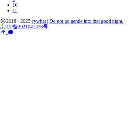
10
11
2018 - 2025
cywhat
|
Do not go gentle into that good night.
|
京ICP备2021041376号