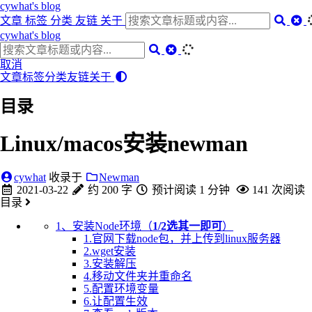
cywhat's blog
文章
标签
分类
友链
关于
cywhat's blog
取消
文章
标签
分类
友链
关于
目录
Linux/macos安装newman
cywhat
收录于
Newman
2021-03-22
约 200 字
预计阅读 1 分钟
141
次阅读
目录
1、安装Node环境（
1/2选其一即可
）
1.官网下载node包，并上传到linux服务器
2.wget安装
3.安装解压
4.移动文件夹并重命名
5.配置环境变量
6.让配置生效