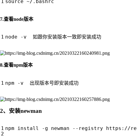
source
7.查看node版本
8.查看npm版本
2、安装newman
npm install -g newman --registry https://re