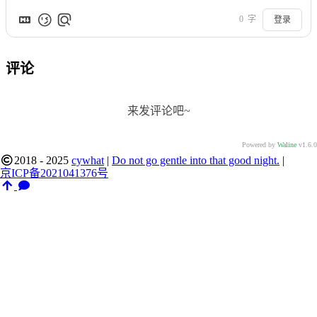
0
字
登录
评论
来发评论吧~
Powered by
Waline
v1.6.0
2018 - 2025
cywhat
|
Do not go gentle into that good night.
|
京ICP备2021041376号