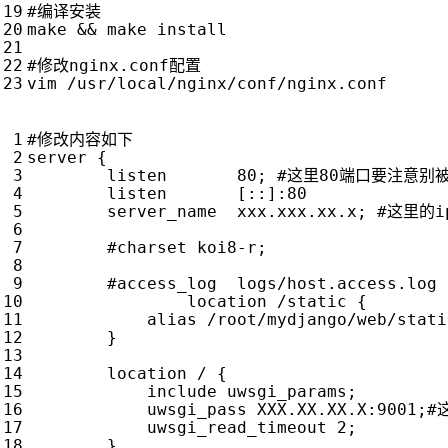
#编译安装
make 
&&
 make install

#修改nginx.conf配置
#修改内容如下
server 
{
        listen       80
;
#这里80端口要注意别
        listen       
[
::
]
:80

        server_name  xxx.xxx.xx.x
;
#这里的
#charset koi8-r;
#access_log  logs/host.access.log 
		location /static 
{
alias
 /root/mydjango/web/stati
}
        location / 
{
            include uwsgi_params
;
            uwsgi_pass XXX.XX.XX.X:9001
;
#
            uwsgi_read_timeout 2
;
}