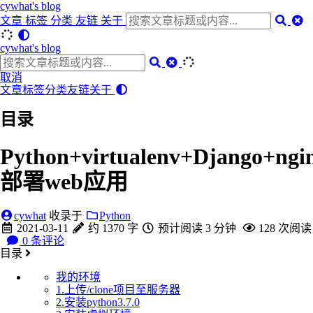
cywhat's blog
文章
标签
分类
友链
关于
cywhat's blog
取消
文章
标签
分类
友链
关于
目录
Python+virtualenv+Django+ngi
部署web应用
cywhat
收录于
Python
2021-03-11
约 1370 字
预计阅读 3 分钟
128
次阅读
0
条评论
目录
我的环境
1.上传/clone项目至服务器
2.安装python3.7.0