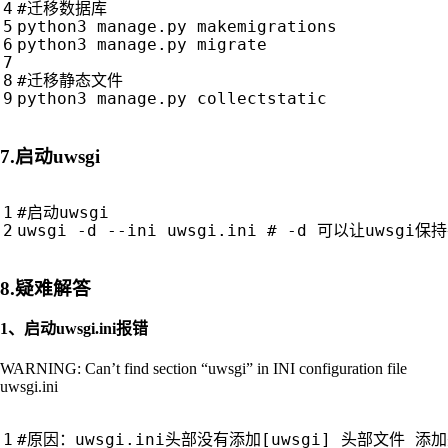
#迁移数据库
python3 manage.py makemigrations

python3 manage.py migrate

#迁移静态文件
7.启动uwsgi
#启动uwsgi
uwsgi -d --ini uwsgi.ini 
# -d 可以让uwsgi
8.疑难解答
1、启动uwsgi.ini报错
WARNING: Can’t find section “uwsgi” in INI configuration file
uwsgi.ini
#原因：uwsgi.ini头部没有添加[uwsgi] 头部文件 