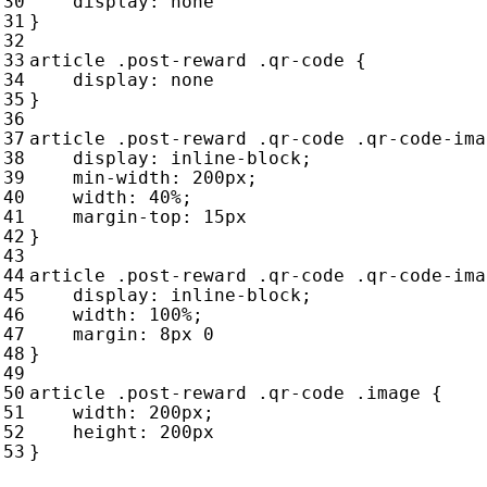
display
:
none
}
article
.
post-reward
.
qr-code
{
display
:
none
}
article
.
post-reward
.
qr-code
.
qr-code-ima
display
:
inline
-
block
;
min-width
:
200
px
;
width
:
40
%
;
margin-top
:
15
px
}
article
.
post-reward
.
qr-code
.
qr-code-ima
display
:
inline
-
block
;
width
:
100
%
;
margin
:
8
px
0
}
article
.
post-reward
.
qr-code
.
image
{
width
:
200
px
;
height
:
200
px
}