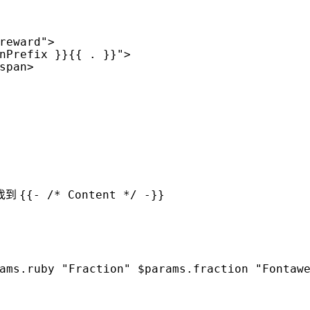
reward"
>
nPrefix }}{{ . }}"
>
span
>
{{- /* Content */ -}}
找到
ams.ruby "Fraction" $params.fraction "Fontawe