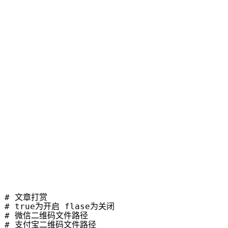
   # 文章打赏

   # true为开启 flase为关闭

     # 微信二维码文件路径
