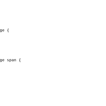
ge
{
ge
span
{