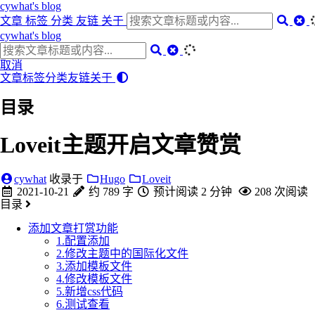
cywhat's blog
文章
标签
分类
友链
关于
cywhat's blog
取消
文章
标签
分类
友链
关于
目录
Loveit主题开启文章赞赏
cywhat
收录于
Hugo
Loveit
2021-10-21
约 789 字
预计阅读 2 分钟
208
次阅读
目录
添加文章打赏功能
1.配置添加
2.修改主题中的国际化文件
3.添加模板文件
4.修改模板文件
5.新增css代码
6.测试查看