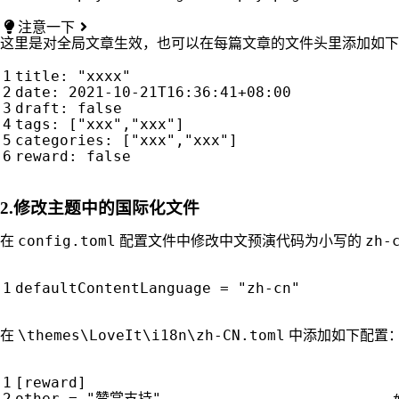
注意一下
这里是对全局文章生效，也可以在每篇文章的文件头里添加如下
title: "xxxx"

date: 2021-10-21T16:36:41+08:00 

draft: false 

tags: ["xxx","xxx"]

categories: ["xxx","xxx"]

2.修改主题中的国际化文件
config.toml
zh-
在
配置文件中修改中文预演代码为小写的
\themes\LoveIt\i18n\zh-CN.toml
在
中添加如下配置
[reward]

other = "赞赏支持"                        