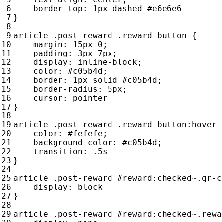
border-top
:
1
px
dashed
#e6e6e6
}
article
.
post-reward
.
reward-button
{
margin
:
15
px
0
;
padding
:
3
px
7
px
;
display
:
inline
-
block
;
color
:
#c05b4d
;
border
:
1
px
solid
#c05b4d
;
border-radius
:
5
px
;
cursor
:
pointer
}
article
.
post-reward
.
reward-button
:
hover
color
:
#fefefe
;
background-color
:
#c05b4d
;
transition
:
.5
s
}
article
.
post-reward
#
reward
:
checked
~
.
qr-c
display
:
block
}
article
.
post-reward
#
reward
:
checked
~
.
rewa