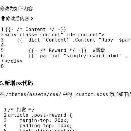
修改为如下内容
修改后内容
{{- /* Content */ -}}

<div class="content" id="content">

    {{- dict "Content" .Content "Ruby" $par
	{{- /* Reward */ -}}  #新增 

	{{- partial "single/reward.html" . -}}  #新增

</div>

5.新增css代码
/themes/assets/css/
_custom.scss
在
中的
添加如下
/* 打赏 */
article
.
post-reward
{
margin-top
:
20
px
;
padding-top
:
10
px
;
text-align
:
center
;