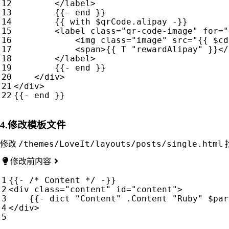
</
label
>
        {{- end }}

        {{ with $qrCode.alipay -}}

<
label
class
=
"qr-code-image"
for
=
"
<
img
class
=
"image"
src
=
"{{ $cd
<
span
>
{{ T "rewardAlipay" }}
</
</
label
>
        {{- end }}

</
div
>
</
div
>
4.修改模板文件
/themes/LoveIt/layouts/posts/single.html
修改
修改前内容
{{- /* Content */ -}}

<div class="content" id="content">

    {{- dict "Content" .Content "Ruby" $par
</div>
