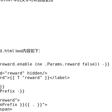
d.html
html内容如下：
d
=
"reward"
hidden
/>
rd"
>
{{ T "reward" }}
</
label
>
}

Prefix -}}

reward"
>
nPrefix }}{{ . }}"
>
span
>