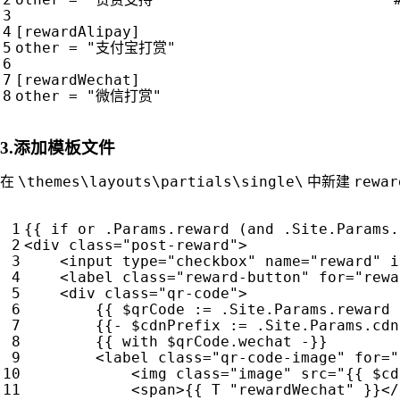
[rewardAlipay]

other = "支付宝打赏"

[rewardWechat]

3.添加模板文件
\themes\layouts\partials\single\
rewar
在
中新建
<
div
class
=
"post-reward"
>
<
input
type
=
"checkbox"
name
=
"reward"
i
<
label
class
=
"reward-button"
for
=
"rewa
<
div
class
=
"qr-code"
>
        {{ $qrCode := .Site.Params.reward }
        {{- $cdnPrefix := .Site.Params.cdn
        {{ with $qrCode.wechat -}}

<
label
class
=
"qr-code-image"
for
=
"
<
img
class
=
"image"
src
=
"{{ $cd
<
span
>
{{ T "rewardWechat" }}
</