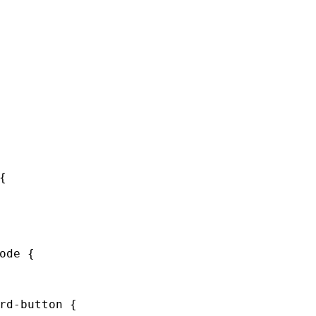
{
ode
{
rd-button
{