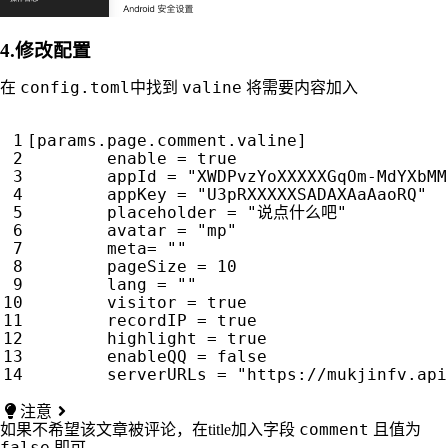
4.修改配置
config.toml
valine
在
中找到
将需要内容加入
[params.page.comment.valine]

        enable = true                   
        appId = "XWDPvzYoXXXXXGqOm-MdYX
        appKey = "U3pRXXXXXSADAXAaAaoRQ
        placeholder = "说点什么吧"

        avatar = "mp"

        meta= ""

        pageSize = 10

        lang = ""

        visitor = true

        recordIP = true

        highlight = true

        enableQQ = false

注意
comment
如果不希望该文章被评论，在title加入字段
且值为
false
即可