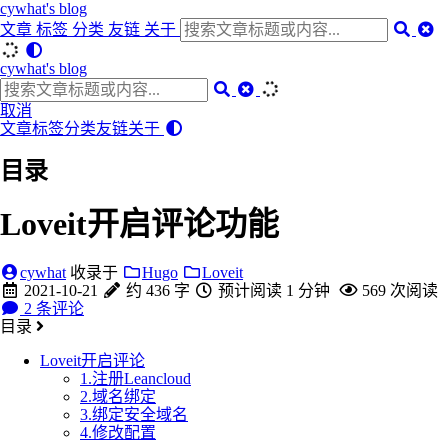
cywhat's blog
文章
标签
分类
友链
关于
cywhat's blog
取消
文章
标签
分类
友链
关于
目录
Loveit开启评论功能
cywhat
收录于
Hugo
Loveit
2021-10-21
约 436 字
预计阅读 1 分钟
569
次阅读
2
条评论
目录
Loveit开启评论
1.注册Leancloud
2.域名绑定
3.绑定安全域名
4.修改配置