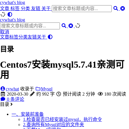
cywhat's blog
文章
标签
分类
友链
关于
cywhat's blog
取消
文章
标签
分类
友链
关于
目录
Centos7安装mysql5.7.41亲测可
用
cywhat
收录于
Mysql
2020-03-30
约 992 字
预计阅读 2 分钟
180
次阅读
0
条评论
目录
一、安装前准备
1.检查是否已经安装过mysql，执行命令
2.查询所有Mysql对应的文件夹