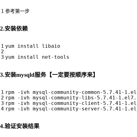
2.安装依赖
yum install libaio

3.安装mysqld服务【一定要按顺序来】
rpm -ivh mysql-community-common-5.7.41-1.el
rpm -ivh mysql-community-libs-5.7.41-1.el7.
rpm -ivh mysql-community-client-5.7.41-1.el
4.验证安装结果