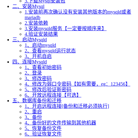
3.下载Mysql安装包
二、安装Mysql
1.安装前再次确认没有安装其他版本的mysqld或者
mariadb
2.安装依赖
3.安装mysqld服务【一定要按顺序来】
4.验证安装结果
三、启动Mysqld
1、启动mysqld
2、查看mysqld运行状态
3、开机自启
四、连接Mysqld
1、查看初始密码
2、登录
3、修改密码
4、修改为弱口令密码【如有需要，eg：123456】
5、修改后验证新密码
6、开放远程连接【可选】
五、数据库备份和迁移
1、开启远程连接[备份和迁移必须执行]
2、重启
3、备份
4、备份好的文件传输到其他机器
5、恢复备份文件
6、验证恢复文件