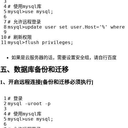
# 使用mysql库
mysql>use mysql
;
# 允许远程登录
msyql>update user 
set
 user.Host
=
'%'
 where 
# 刷新权限
mysql>flush privileges
;
如果是云服务器的话，需要设置安全组，请自行百度
五、数据库备份和迁移
1、开启远程连接[备份和迁移必须执行]
# 登录
mysql -uroot -p

# 使用mysql库
mysql>use mysql
;