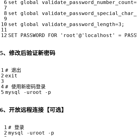
set
 global 
validate_password_number_count
=
set
 global 
validate_password_special_char_
set
 global 
validate_password_length
=
3
;
SET PASSWORD FOR 
'root'
@
'localhost'
=
 PASS
5、修改后验证新密码
# 退出
exit
# 使用新密码登录
6、开放远程连接【可选】
# 登录
mysql -uroot -p
