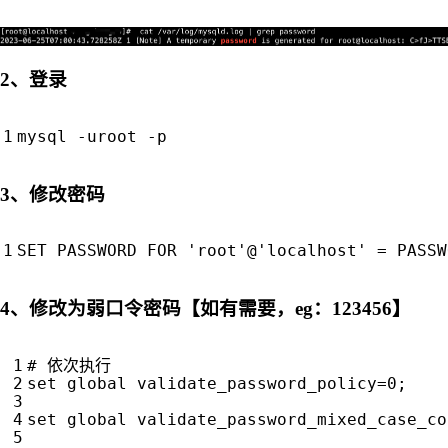
2、登录
3、修改密码
SET PASSWORD FOR 
'root'
@
'localhost'
=
 PASSW
4、修改为弱口令密码【如有需要，eg：123456】
# 依次执行
set
 global 
validate_password_policy
=
0
;
set
 global 
validate_password_mixed_case_co