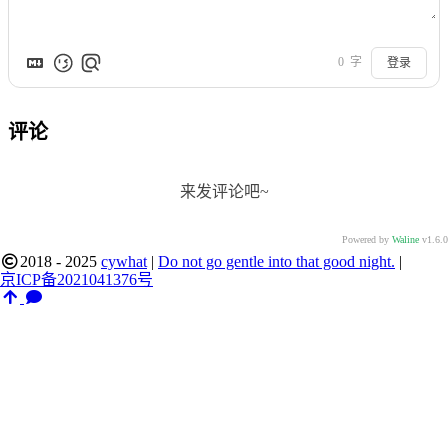
0
字
登录
评论
来发评论吧~
Powered by
Waline
v1.6.0
2018 - 2025
cywhat
|
Do not go gentle into that good night.
|
京ICP备2021041376号