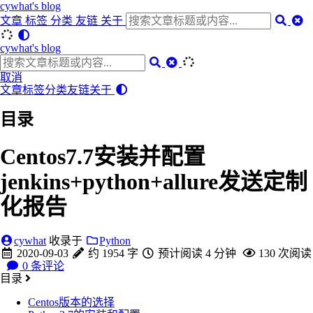
cywhat's blog
文章
标签
分类
友链
关于
cywhat's blog
取消
文章
标签
分类
友链
关于
目录
Centos7.7安装并配置
jenkins+python+allure发送定制
化报告
cywhat
收录于
Python
2020-09-03
约 1954 字
预计阅读 4 分钟
130
次阅读
0
条评论
目录
Centos版本的选择