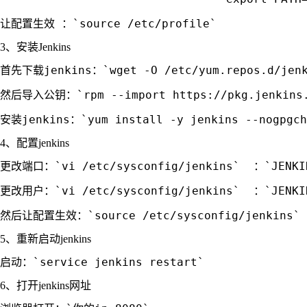
3、安装Jenkins
首先下载jenkins：`wget -O /etc/yum.repos.d/jenki
然后导入公钥：`rpm --import https://pkg.jenkins.i
4、配置jenkins
更改端口：`vi /etc/sysconfig/jenkins`  ：`JENKIN
更改用户：`vi /etc/sysconfig/jenkins`  ：`JENKIN
5、重新启动jenkins
6、打开jenkins网址