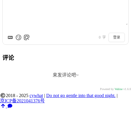
0
字
登录
评论
来发评论吧~
Powered by
Waline
v1.6.0
2018 - 2025
cywhat
|
Do not go gentle into that good night.
|
京ICP备2021041376号