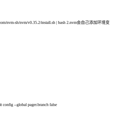
ontent.com/nvm-sh/nvm/v0.35.2/install.sh | bash 2.nvm会自己添加环境变
obal pager.branch false