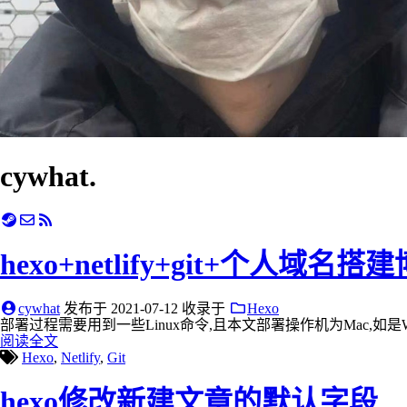
cywhat.
hexo+netlify+git+个人域名搭
cywhat
发布于
2021-07-12
收录于
Hexo
部署过程需要用到一些Linux命令,且本文部署操作机为Mac,如是Windows不
阅读全文
Hexo
,
Netlify
,
Git
hexo修改新建文章的默认字段