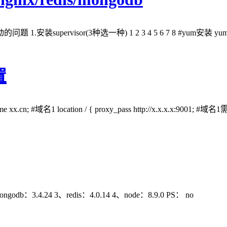
rvisor(3种选一种) 1 2 3 4 5 6 7 8 #yum安装 yum in
置
erver_name xx.cn; #域名1 location / { proxy_pass http://x.x.x.x:9
ngodb：3.4.24 3、redis：4.0.14 4、node：8.9.0 PS： no