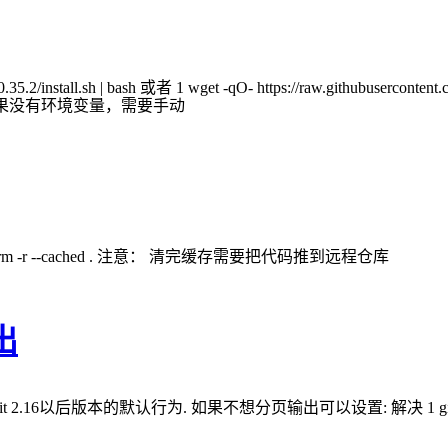
v0.35.2/install.sh | bash 或者 1 wget -qO- https://raw.githubuserc
ps：如果没有环境变量，需要手动
m -r --cached . 注意： 清完缓存需要把代码推到远程仓库
出
以后版本的默认行为. 如果不想分页输出可以设置: 解决 1 git config --gl