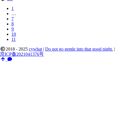
1
…
7
8
9
10
11
2018 - 2025
cywhat
|
Do not go gentle into that good night.
|
京ICP备2021041376号